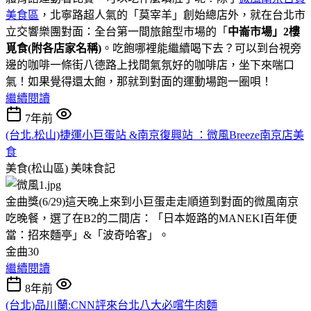
美食區
，北寧路超人氣的「莫宰羊」創始總店外，就在台北市
立交響樂團對面：全台第一間旅館型市場的「
中崙市場」2樓
覓食(附各店家名稱)
。吃飽哪裡能繼續喝下去？可以到台視旁
邊的咖啡一條街八德路上找間氣氛好的咖啡店，坐下來喘口
氣！如果覺得還太飽，那就到對面的運動場跑一圈唄！
繼續閱讀
7年前
(台北.松山)捷運小巨蛋站 &南京復興站 ：微風Breeze南京店美
食
美食(松山區)
美味食記
金曲獎(6/29)這天晚上來到小巨蛋走走順道到對面的微風南京
吃晚餐，選了在B2的二間店：「日本姬路的MANEKI百年便
當：招來麵亭」&「波奇哈客」。
金曲30
繼續閱讀
8年前
(台北)品川蘭:CNN評來台北八大必嚐牛肉麵