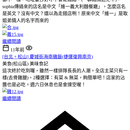
sophia傳過來的店名是中文「維一義大利麵餐廰」，怎麼店名
是英文？沒有中文？還以為走錯店咧！原來中文「維一」是取
姐弟倆人的名字而來的
繼續閱讀
11年前
[台北。松山] 慶城街海南雞飯(捷運復興南京)
美食(松山區)
美味食記
這次終於吃到囉，雖然一樣排隊長長的人潮。全店主菜只有一
樣(去骨雞腿)，2種選擇：有菜 & 無菜，夠簡單吧！店家的沾
醬也是必吃。週六日休息也是會撲空喔！
繼續閱讀