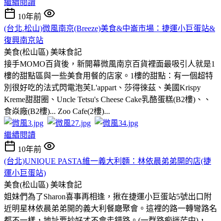
繼續閱讀
10年前
(台北.松山)微風南京(Breeze)美食&中崙市場：捷運小巨蛋站&
復興南京站
美食(松山區)
美味食記
接手MOMO百貨後，新開幕微風南京百貨裡面最吸引人就是1
樓的甜點區與一些美食用餐的店家。1樓的甜點：有一個超特
別很好吃的法式閃電泡芙L'appart、莎得徠茲、美國Krispy
Kreme甜甜圈、Uncle Tetsu's Cheese Cake乳酪蛋糕(B2樓)、、
食焱廠(B2樓)... Zoo Cafe(2樓)...
繼續閱讀
10年前
(台北)UNIQUE PASTA維一義大利麵：林依晨弟弟開的店(捷
運小巨蛋站)
美食(松山區)
美味食記
姐妹們為了Sharon喜事再相逢，揪在捷運小巨蛋站5號出口附
近明星林依晨弟弟開的義大利餐廰聚會。這裡的路一轉彎路名
都不一樣，地址要抄好才不會走錯路。(一群路痴迷茫中)，