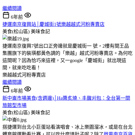
繼續閱讀
6年前
捷運南京復興站│慶城街1號樂越越式河粉專賣店
美食(松山區)
美味食記
捷運南京復興7號出口正旁邊就是慶城街一 號，2樓有間王品
集團旗下的裝璜都黃色調的「樂越」越式河粉專賣店。為何吃
這間呢？因為恰巧來這裡，又一google「慶城街」就出現這
間，就來吃吃看！
樂越越式河粉專賣店
繼續閱讀
6年前
新中崙市場美食(含週邊)│Ha醬炙燒、丰馥刈包：全台第一間
旅館型市場
美食(松山區)
美味食記
搭捷運到台北小巨蛋站看演唱會、冰上樂園溜冰，或是在台北
體育館運動看比賽，可以吃什麼填肚子呢？除了
微風南京百貨