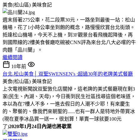
美食(松山區)
美味食記
週末搭著275公車，花二段票30元，一路坐到最後一站：松山
機場，花了1小時公車坐到飽的概念，路慢慢欣賞台北街頭。
抵達松山機場，今天不上機，到3F觀景台看飛機起降後，再
到國際線的2樓美食餐廰吃碗被CNN評為來台北八大必嚐的牛
肉麵「品川蘭」。
繼續閱讀
10年前
台北.松山美食│ 双聖SWENSEN's :超過30年的老牌美式餐廳
美食(松山區)
美味食記
上次電視新聞說双聖敦化店關掉，這老牌的美式餐廳現在剩3
家(民生、內湖、天母)，今日衝到民生社區找尋這個老味道，
本以為在7樓人不多，一進去假日的人潮不少耶！有來慶生
的、聚餐的、像我們來朝聖的......也有一群人是特地外帶買冰
(現在夏季冰品買一送一，很划算！單賣一球就要100元
了)
2020年1月24日內湖也將歇業