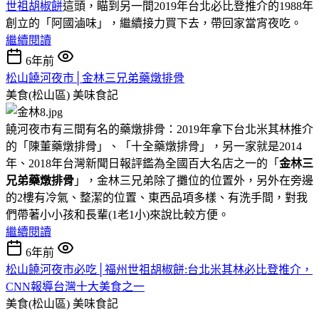
世祖胡椒餅
這頭，瞄到另一間2019年台北必比登推介的1988年
創立的「阿國滷味」，繼續接力買下去，帶回家當宵夜吃。
繼續閱讀
6年前
松山饒河夜市│金林三兄弟藥燉排骨
美食(松山區)
美味食記
饒河夜市有三間有名的藥燉排骨：2019年拿下台北米其林推介
的「陳董藥燉排骨」、「十全藥燉排骨」，另一家就是2014
年、2018年台灣新聞日報評鑑為全國百大名店之一的「
金林三
兄弟藥燉排骨
」，金林三兄弟除了攤位的位置外，另外在旁邊
的2樓有冷氣、整潔的位置、東西品項多樣、有洗手間，對我
們帶著小小孩和長輩(1老1小)來說比較方便。
繼續閱讀
6年前
松山饒河夜市必吃│福州世祖胡椒餅:台北米其林必比登推介，
CNN報導台灣十大美食之一
美食(松山區)
美味食記