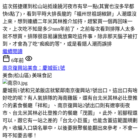
這次搭捷運到松山站抵達饒河夜市有早一點(其實也沒多早都
快6點了)，看到平時大排長龍的「福州世祖胡椒餅」人潮還沒
上來，想到連續二年米其林推介加持，趕緊買一個再回味一
次，上次吃不知是多少nnn年前了，之前每次看到排隊人太多
就不想買。排隊很容易讓我放棄吃這件事，除非那天腦子被打
到，才會為了吃"痴痴的等"，或是看錯人潮而誤排
繼續閱讀
6年前
南京復興站美食：慶城街1號
美食(松山區)
美味食記
慶城街1號和兄弟飯店就緊鄰南京復興站7號出口。這出口有啥
好吃的呢？有人氣排隊的海南雞飯，還有台北米其林必比登推
介的素食餐廰「祥和」、南京復興站2號出口則有遼寧街夜
市、台北米其林必比登推介的餐廰「茂園」。此外，若腳程還
可以，跟它有一站之差的「台北小巨蛋」也能含蓋這範圍規劃
內。收編入口袋名單中，以後要揪聚餐能翻出來參考，不會一
時不知要去哪！