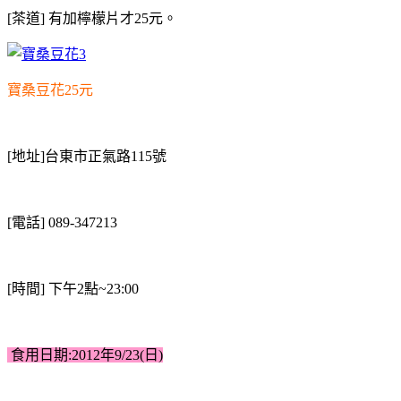
[茶道] 有加檸檬片才25元。
寶桑豆花25元
[地址]台東市正氣路115號
[電話] 089-347213
[時間] 下午2點~23:00
食用日期:2012年9/23(日)