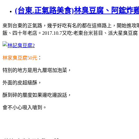
(台東.正氣路美食)林臭豆腐、阿鋐
來到台東的正氣路，幾乎好吃有名的都在這條路上，開始進攻囉:
飯、四十年老店。2017.10.7又吃:老東台米苔目、派大星臭豆腐
林家臭豆腐50元
：
特別的地方是用九層塔加泡菜，
外面的皮超級酥，
酥到碎的層度如果邊吃邊說話，
會不小心吸入嗆到。