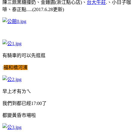
陳三鼎黑糖撞奶、金雞園(浙江點心店)、
台大牛莊
.、小日子咖
啡、泰正點.....(2017.6.28更新)
有騎車的可以先逛逛
:
福和橋河濱
早上才有ㄌㄟ
我們到都已經17:00了
都變黃昏市場啦