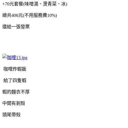
+70元套餐(味噌湯、燙青菜、冰)
總共406元(不用服務費10%)
還給一張發票
咖哩炸蝦飯
給了四隻蝦
蝦的麵衣不厚
中間有剝殼
頭尾帶殼