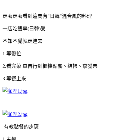
走著走著看到這間有"日韓"混合風的料理
一店吃雙享(日韓)受
不知不覺就走進去
1.等帶位
2.看完菜 單自行到櫃檯點餐、結帳、拿發票
3.等餐上來
有教點餐的步驟
1.主餐