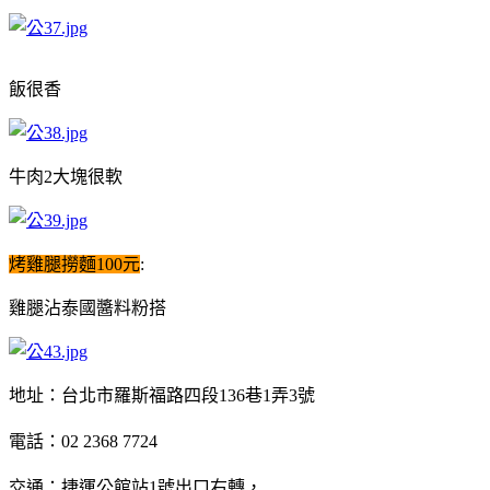
飯很香
牛肉2大塊很軟
烤雞腿撈麵100元
:
雞腿沾泰國醬料粉搭
地址：台北市羅斯福路四段136巷1弄3號
電話：02 2368 7724
交通：捷運公館站1號出口右轉，