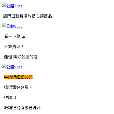
店門口就有擺放點心類商品
看一下菜 單
不算貴耶！
難怪 叫好公道的店
牛肉湯細粉60元
：
這湯頭好好喝，
很順口
細粉很滑溜吸著湯汁