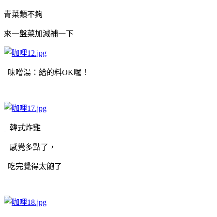
青菜類不夠
來一盤菜加減補一下
味噌湯：給的料OK囉！
韓式炸雞
感覺多點了，
吃完覺得太飽了