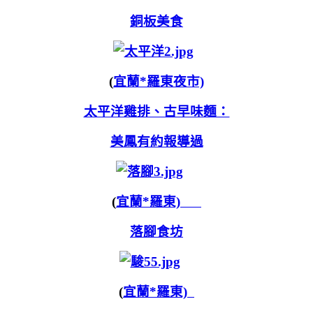
銅板美食
(
宜蘭*羅東夜市)
太平洋雞排、古早味麵：
美鳳有約報導過
(
宜蘭*羅東)
落腳食坊
(
宜蘭*羅東)