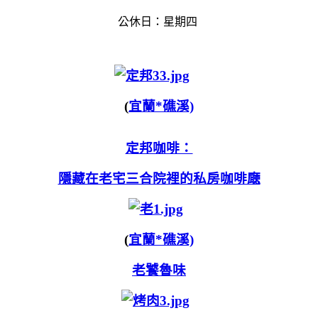
公休日：星期四
(
宜蘭*礁溪)
定邦咖啡：
隱藏在老宅三合院裡的私房咖啡廰
(
宜蘭*礁溪)
老饕魯味