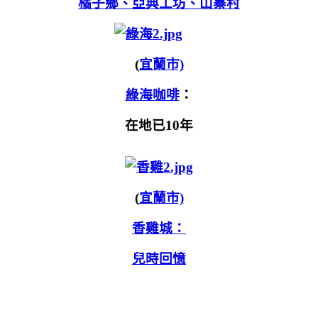
橘子鄉、亞典工坊、山寨村
(
宜蘭市)
綠海咖啡
：
在地已10年
(
宜蘭市)
香雞城：
兒時回憶