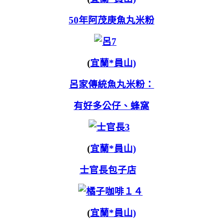
50年阿茂庚魚丸米粉
(
宜蘭*員山)
呂家傳統魚丸米粉：
有好多公仔、蜂窩
(
宜蘭*員山)
士官長包子店
(
宜蘭*員山)