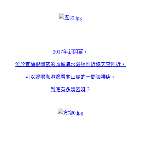
2017年新開幕，
位於宜蘭很隱密的頭城海水浴場附近協天宮附近，
可以邊喝咖啡邊看龜山島的一間咖啡店。
到底有多隱密呀
？