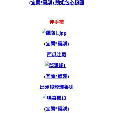
(
宜蘭*礁溪)
魏姐包心粉圓
伴手禮
(
宜蘭*礁溪)
西瓜吐司
(
宜蘭*礁溪)
邱湧峻煙燻魯味
(
宜蘭*礁溪)