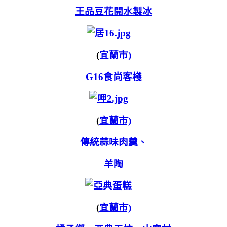
王品豆花開水製冰
(
宜蘭市)
G16食尚客棧
(
宜蘭市)
傳統蒜味肉羹、
羊陶
(
宜蘭市)