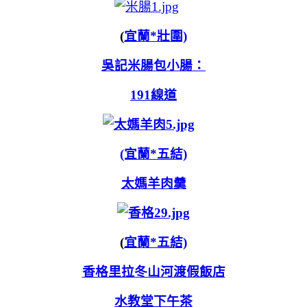
(
宜蘭*壯圍)
吳記米腸包小腸：
191線道
(宜蘭*五結)
太媽羊肉羹
(
宜蘭*五結)
香格里拉冬山河渡假飯店
水教堂下午茶