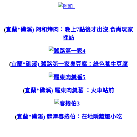
(
宜蘭*礁溪) 阿和烤肉：晚上7點後才出沒.食尚玩家
採訪
(
宜蘭*礁溪)
舊路第一家臭豆腐：綠色養生豆腐
(
宜蘭*礁溪)
羅東肉羹蕃 ：火車站前
(
宜蘭*礁溪)
龍潭春捲伯：在地隱藏版小吃