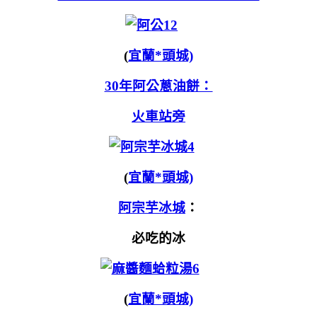
(
宜蘭*頭城)
30年阿公蔥油餅：
火車站旁
(
宜蘭*頭城)
阿宗芋冰城
：
必吃的冰
(
宜蘭*頭城)