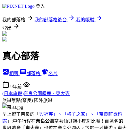
登入
我的部落格
我的部落格後台
我的帳號
登出
真心部落
相簿
部落格
名片
9年前
(日本旅遊)奈良公園餵鹿、東大寺
旅遊景點(奈良)
國外旅遊
早上遊了奈良的「
興福寺」、「格子之家」、「奈良町資料
館
」;中午行程在
奈良公園
拿著仙貝餵小鹿斑比囉！而著名的
世界遺產「
東大寺
」也位在奈良公園內，等於一地雙遊。東大