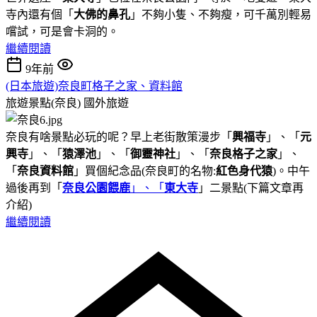
寺內還有個「
大佛的鼻孔
」不夠小隻、不夠瘦，可千萬別輕易
嚐試，可是會卡洞的。
繼續閱讀
9年前
(日本旅遊)奈良町格子之家、資料館
旅遊景點(奈良)
國外旅遊
奈良有啥景點必玩的呢？早上老街散策漫步「
興福寺
」、「
元
興寺
」、「
猿澤池
」、「
御靈神社
」、「
奈良格子之家
」、
「
奈良資料館
」買個紀念品(奈良町的名物:
紅色身代猿
)。中午
過後再到「
奈良公園餵鹿
」、「
東大寺
」二景點(下篇文章再
介紹)
繼續閱讀